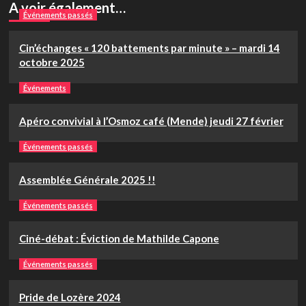
A voir également…
Événements passés
Cin’échanges « 120 battements par minute » – mardi 14
octobre 2025
Événements
Apéro convivial à l’Osmoz café (Mende) jeudi 27 février
Événements passés
Assemblée Générale 2025 !!
Événements passés
Ciné-débat : Éviction de Mathilde Capone
Événements passés
Pride de Lozère 2024