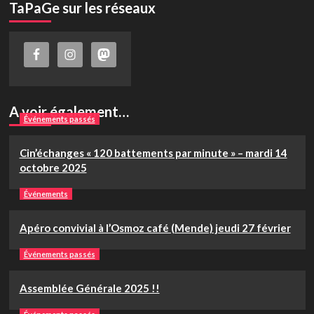
TaPaGe sur les réseaux
A voir également…
Événements passés
Cin’échanges « 120 battements par minute » – mardi 14
octobre 2025
Événements
Apéro convivial à l’Osmoz café (Mende) jeudi 27 février
Événements passés
Assemblée Générale 2025 !!