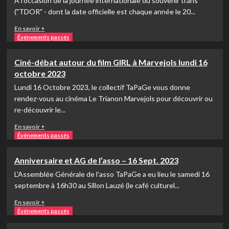
À l'occasion de la journée internationale du souvenir trans
en
("TDOR" - dont la date officielle est chaque année le 20...
convivialté
En
En savoir +
!
savoir
Événements passés
plus
sur
Ciné-débat autour du film GIRL à Marvejols lundi 16
Soirée
octobre 2023
TDOR
Lundi 16 Octobre 2023, le collectif TaPaGe vous donne
rendez-vous au cinéma Le Trianon Marvejols pour découvrir ou
re-découvrir le...
En
En savoir +
savoir
Événements passés
plus
sur
Anniversaire et AG de l’asso – 16 Sept. 2023
Ciné-
L'Assemblée Générale de l'asso TaPaGe a eu lieu le samedi 16
débat
autour
septembre à 16h30 au Sillon Lauzé (le café culturel...
du
En
En savoir +
film
savoir
Événements passés
GIRL
plus
à