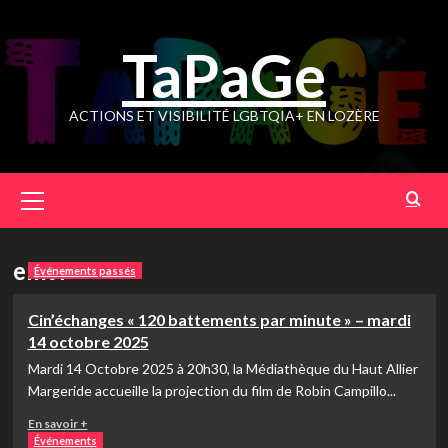
Skip
to
TaPaGe
content
ACTIONS ET VISIBILITÉ LGBTQIA+ EN LOZÈRE
Primary
Menu
emtv
Événements passés
Cin’échanges « 120 battements par minute » – mardi
14 octobre 2025
Mardi 14 Octobre 2025 à 20h30, la Médiathèque du Haut Allier
Margeride accueille la projection du film de Robin Campillo...
En
En savoir +
savoir
Événements