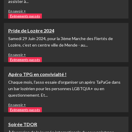
assister à...
En
En savoir +
savoir
Événements passés
plus
sur
Pride de Lozère 2024
Ciné-
Samedi 29 Juin 2024, pour la 3ème Marche des Fiertés de
débat
:
Lozère, c'est en centre ville de Mende - au...
Éviction
En
En savoir +
de
savoir
Événements passés
Mathilde
plus
Capone
sur
Apéro TPG en convivialté !
Pride
Chaque mois, l'asso essaie d'organiser un apéro TaPaGe dans
de
Lozère
un bar lozérien pour les personnes LGBTQIA+ ou en
2024
questionnement. Et...
En
En savoir +
savoir
Événements passés
plus
sur
Soirée TDOR
Apéro
TPG