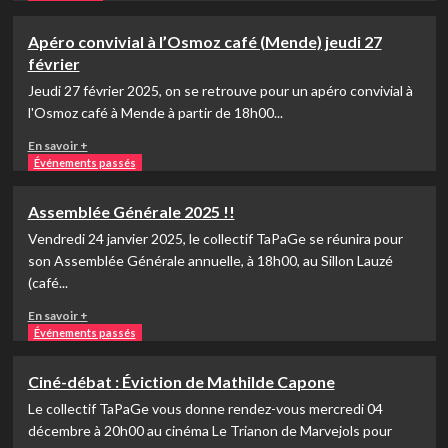
plus
sur
Apéro convivial à l’Osmoz café (Mende) jeudi 27
Cin’échanges
février
«
120
Jeudi 27 février 2025, on se retrouve pour un apéro convivial à
battements
l'Osmoz café à Mende à partir de 18h00...
par
En
minute
En savoir +
savoir
»
Événements passés
plus
–
sur
mardi
Assemblée Générale 2025 !!
Apéro
14
Vendredi 24 janvier 2025, le collectif TaPaGe se réunira pour
convivial
octobre
à
2025
son Assemblée Générale annuelle, à 18h00, au Sillon Lauzé
l’Osmoz
(café...
café
En
(Mende)
En savoir +
savoir
jeudi
Événements passés
plus
27
sur
février
Ciné-débat : Éviction de Mathilde Capone
Assemblée
Le collectif TaPaGe vous donne rendez-vous mercredi 04
Générale
2025
décembre à 20h00 au cinéma Le Trianon de Marvejols pour
!!