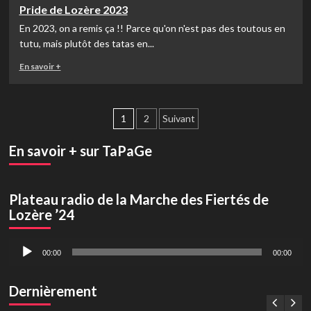
sur
Marvejols
Pride de Lozère 2023
Anniversaire
lundi
En 2023, on a remis ça !! Parce qu'on n'est pas des toutous en
et
16
AG
tutu, mais plutôt des tatas en...
octobre
de
2023
En
En savoir +
l’asso
savoir
–
plus
16
sur
Sept.
Pagination
Pride
1
2
Suivant
2023
de
des
Lozère
En savoir + sur TaPaGe
2023
publications
Plateau radio de la Marche des Fiertés de
Lozère ’24
Lecteur
00:00
00:00
audio
Dernièrement