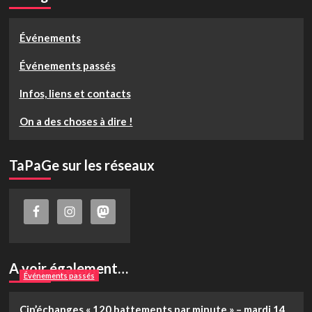
Événements
Événements passés
Infos, liens et contacts
On a des choses à dire !
TaPaGe sur les réseaux
A voir également…
Événements passés
Cin’échanges « 120 battements par minute » – mardi 14